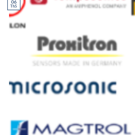
06
Th5