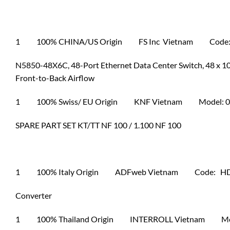
1 100% CHINA/US Origin FS Inc Vietnam Code: 
N5850-48X6C, 48-Port Ethernet Data Center Switch, 48 x 10
Front-to-Back Airflow
1 100% Swiss/ EU Origin KNF Vietnam Model: 0
SPARE PART SET KT/TT NF 100 / 1.100 NF 100
1 100% Italy Origin ADFweb Vietnam Code: HD
Converter
1 100% Thailand Origin INTERROLL Vietnam Mod