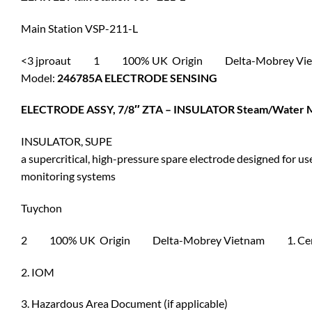
Main Station VSP-211-L
<3 jproaut 1 100% UK Origin Delta-Mobrey Vietna
Model:
246785A ELECTRODE SENSING
ELECTRODE ASSY, 7/8″ ZTA – INSULATOR Steam/Water M
INSULATOR, SUPE
a supercritical, high-pressure spare electrode designed for 
monitoring systems
Tuychon
2 100% UK Origin Delta-Mobrey Vietnam 1. Certific
2. IOM
3. Hazardous Area Document (if applicable)