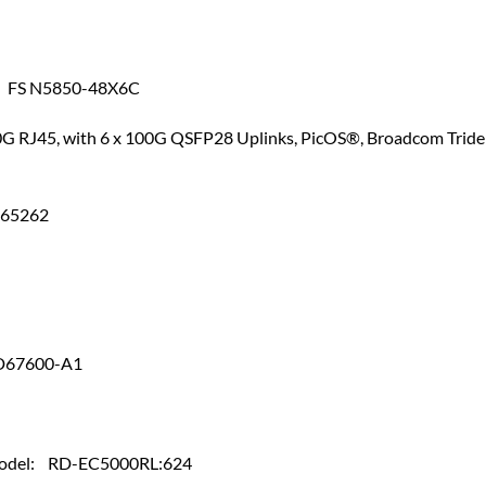
FS N5850-48X6C
G RJ45, with 6 x 100G QSFP28 Uplinks, PicOS®, Broadcom Triden
65262
67600-A1
el: RD-EC5000RL:624