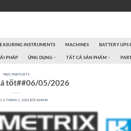
EASURING INSTRUMENTS
MACHINES
BATTERY UPS
IẢI PHÁP
ỨNG DỤNG
TẤT CẢ SẢN PHẨM
PART
MỤC PARTLISTS
iá tốt##06/05/2026
ÀO
6 THÁNG 5, 2026
BỞI
ADMIN