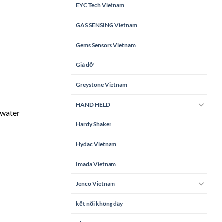
EYC Tech Vietnam
GAS SENSING Vietnam
Gems Sensors Vietnam
Giá đỡ
Greystone Vietnam
HAND HELD
/water
Hardy Shaker
Hydac Vietnam
Imada Vietnam
Jenco Vietnam
kết nối không dây