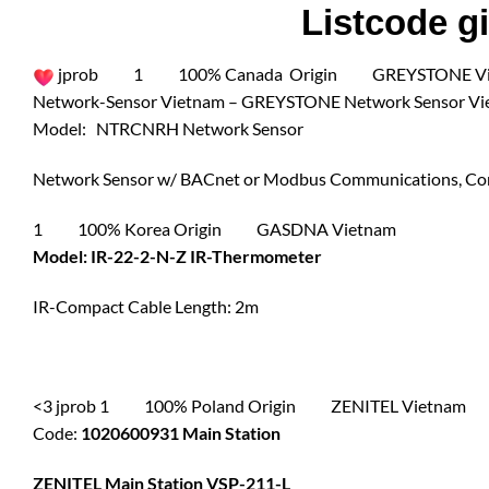
Listcode gi
jprob 1 100% Canada Origin GREYSTONE Vietna
Network-Sensor Vietnam – GREYSTONE Network Sensor 
Model: NTRCNRH Network Sensor
Network Sensor w/ BACnet or Modbus Communications, Con
1 100% Korea Origin GASDNA Vietnam
Model: IR-22-2-N-Z IR-Thermometer
IR-Compact Cable Length: 2m
<3 jprob 1 100% Poland Origin ZENITEL Vietnam
Code:
1020600931 Main Station
ZENITEL Main Station VSP-211-L