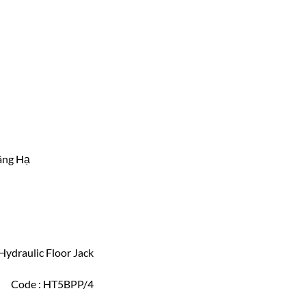
âng Hạ
Hydraulic Floor Jack
 Code : HT5BPP/4