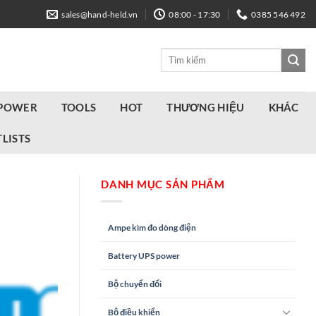
sales@hand-held.vn
08:00 - 17:30
0385 546 492
Tìm
kiếm:
 POWER
TOOLS
HOT
THƯƠNG HIỆU
KHÁC
LISTS
DANH MỤC SẢN PHẨM
Ampe kìm đo dòng điện
Battery UPS power
Bộ chuyển đổi
Bộ điều khiển