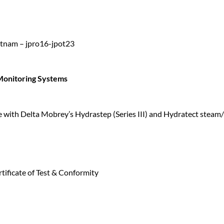
m – jpro16-jpot23
onitoring Systems
use with Delta Mobrey’s Hydrastep (Series III) and Hydratect steam
ate of Test & Conformity