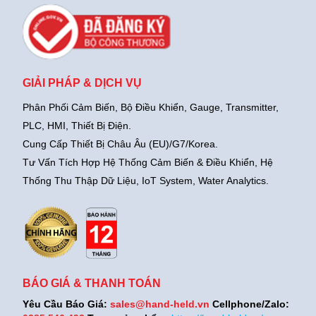
GIẢI PHÁP & DỊCH VỤ
Phân Phối Cảm Biến, Bộ Điều Khiển, Gauge,
Transmitter,
PLC, HMI, Thiết Bị Điện.
Cung Cấp Thiết Bị Châu Âu (EU)/G7/Korea.
Tư Vấn Tích Hợp Hệ Thống Cảm Biến & Điều Khiển, Hệ
Thống Thu Thập Dữ Liệu, IoT System, Water Analytics.
BÁO GIÁ & THANH TOÁN
Yêu Cầu Báo Giá:
sales@hand-held.vn
Cellphone/Zalo: