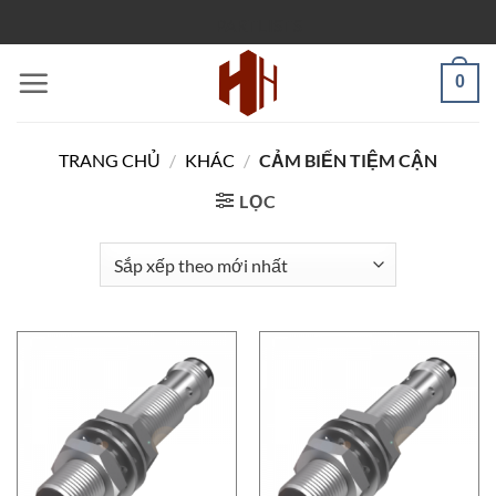
Bỏ
PARTLISTS
qua
nội
0
dung
TRANG CHỦ
/
KHÁC
/
CẢM BIẾN TIỆM CẬN
LỌC