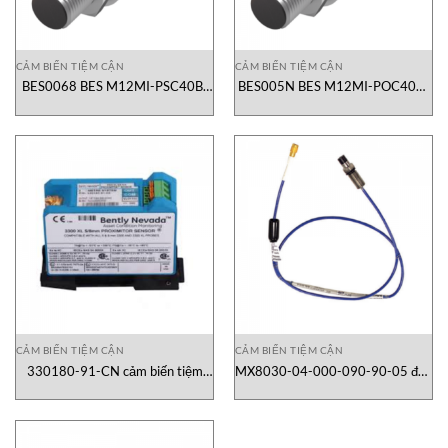
CẢM BIẾN TIỆM CẬN
CẢM BIẾN TIỆM CẬN
BES0068 BES M12MI-PSC40B-
BES005N BES M12MI-POC40B-
S04G Balluff
S04G Balluff
CẢM BIẾN TIỆM CẬN
CẢM BIẾN TIỆM CẬN
330180-91-CN cảm biến tiệm
MX8030-04-000-090-90-05 đầu
cận Bently Nevada
dò tiệm cận Metrix Vibration