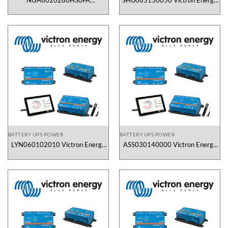
NGA6020280HS0FA
SHU065150050 Victron Energy
Sonnenschein Vietnam
Vietnam
BATTERY UPS POWER
BATTERY UPS POWER
LYN060102010 Victron Energy
ASS030140000 Victron Energy
Vietnam
Vietnam