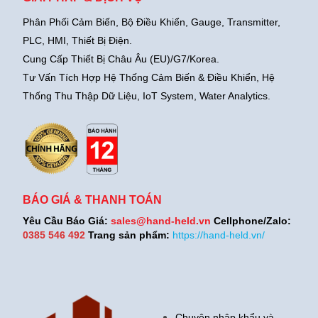
Phân Phối Cảm Biến, Bộ Điều Khiển, Gauge,
Transmitter,
PLC, HMI, Thiết Bị Điện.
Cung Cấp Thiết Bị Châu Âu (EU)/G7/Korea.
Tư Vấn Tích Hợp Hệ Thống Cảm Biến & Điều Khiển, Hệ
Thống Thu Thập Dữ Liệu, IoT System, Water Analytics.
BÁO GIÁ & THANH TOÁN
Yêu Cầu Báo Giá:
sales@hand-held.vn
Cellphone/Zalo:
0385 546 492
Trang sản phẩm:
https://hand-held.vn/
Chuyên nhập khẩu và