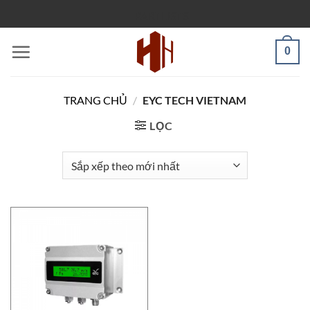
Bỏ
PARTLISTS
qua
nội
0
dung
TRANG CHỦ
/
EYC TECH VIETNAM
LỌC