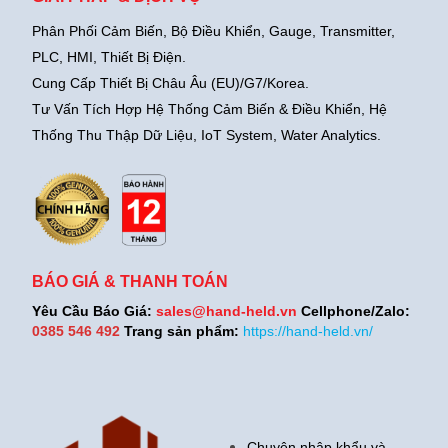
Phân Phối Cảm Biến, Bộ Điều Khiển, Gauge,
Transmitter,
PLC, HMI, Thiết Bị Điện.
Cung Cấp Thiết Bị Châu Âu (EU)/G7/Korea.
Tư Vấn Tích Hợp Hệ Thống Cảm Biến & Điều Khiển, Hệ
Thống Thu Thập Dữ Liệu, IoT System, Water Analytics.
BÁO GIÁ & THANH TOÁN
Yêu Cầu Báo Giá:
sales@hand-held.vn
Cellphone/Zalo:
0385 546 492
Trang sản phẩm:
https://hand-held.vn/
Chuyên nhập khẩu và