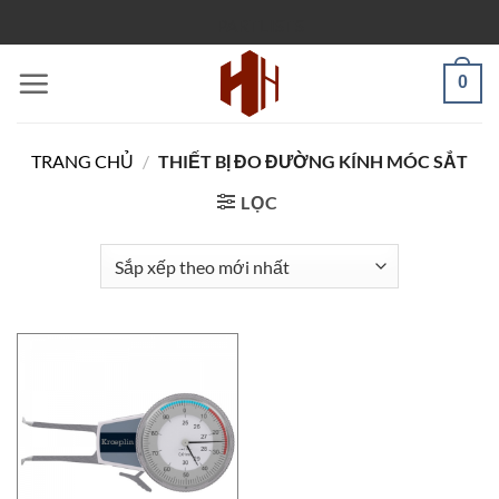
Bỏ
PARTLISTS
qua
nội
0
dung
TRANG CHỦ
/
THIẾT BỊ ĐO ĐƯỜNG KÍNH MÓC SẮT
LỌC