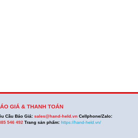
ÁO GIÁ & THANH TOÁN
êu Cầu Báo Giá:
sales@hand-held.vn
Cellphone/Zalo:
385 546 492
Trang sản phẩm:
https://hand-held.vn/