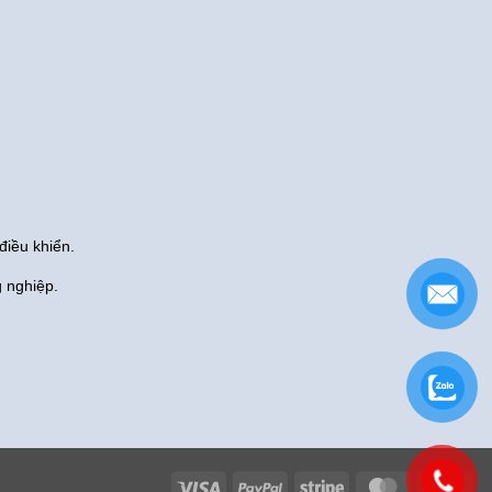
điều khiển.
g nghiệp.
Visa
PayPal
Stripe
MasterCard
Cas