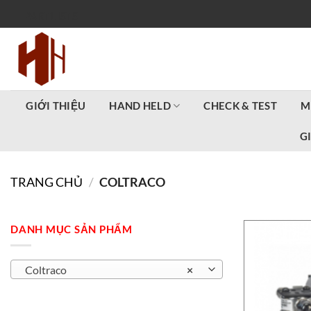
Bỏ
PARTLISTS
qua
nội
dung
GIỚI THIỆU
HAND HELD
CHECK & TEST
M
G
TRANG CHỦ
/
COLTRACO
DANH MỤC SẢN PHẨM
Coltraco
×