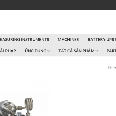
EASURING INSTRUMENTS
MACHINES
BATTERY UPS
IẢI PHÁP
ỨNG DỤNG
TẤT CẢ SẢN PHẨM
PART
Hiển