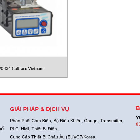
0334 Coltraco Vietnam
B
GIẢI PHÁP & DỊCH VỤ
Y
Phân Phối Cảm Biến, Bộ Điều Khiển, Gauge,
Transmitter,
0
hố
PLC, HMI, Thiết Bị Điện.
Cung Cấp Thiết Bị Châu Âu (EU)/G7/Korea.