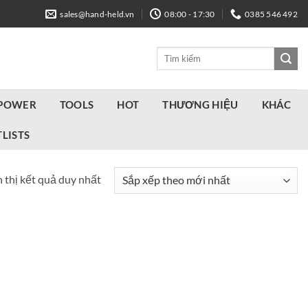
sales@hand-held.vn
08:00 - 17:30
0385 546 492
Tìm
kiếm:
 POWER
TOOLS
HOT
THƯƠNG HIỆU
KHÁC
LISTS
 thị kết quả duy nhất