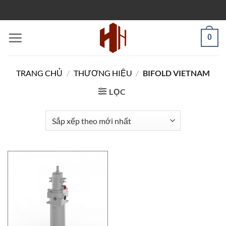
Bỏ
PARTLISTS
qua
nội
0
dung
TRANG CHỦ
/
THƯƠNG HIỆU
/
BIFOLD VIETNAM
LỌC