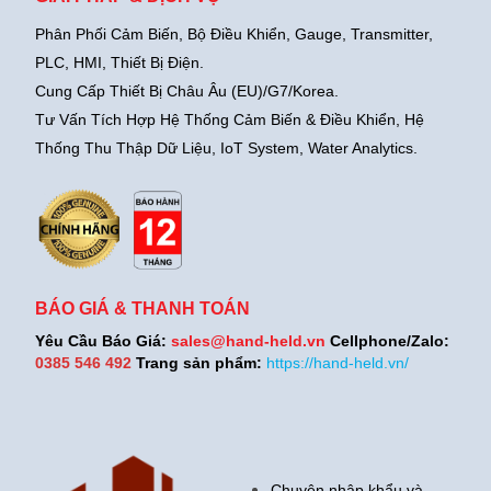
Phân Phối Cảm Biến, Bộ Điều Khiển, Gauge,
Transmitter,
PLC, HMI, Thiết Bị Điện.
Cung Cấp Thiết Bị Châu Âu (EU)/G7/Korea.
Tư Vấn Tích Hợp Hệ Thống Cảm Biến & Điều Khiển, Hệ
Thống Thu Thập Dữ Liệu, IoT System, Water Analytics.
BÁO GIÁ & THANH TOÁN
Yêu Cầu Báo Giá:
sales@hand-held.vn
Cellphone/Zalo:
0385 546 492
Trang sản phẩm:
https://hand-held.vn/
Chuyên nhập khẩu và