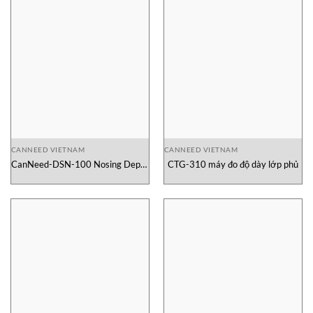
CANNEED VIETNAM
CANNEED VIETNAM
CanNeed-DSN-100 Nosing Depth
CTG-310 máy đo độ dày lớp phủ
Gauge