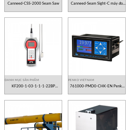
Canneed-CSS-2000 Seam Saw
Canneed-Seam Sight-C máy đo
seam
DANH MỤC SẢN PHẨM
PENKO VIETNAM
KF200-1-03-1-1-1-22BP
761000-PMD0-CHK-EN Penko
Katronic Vietnam
Vietnam