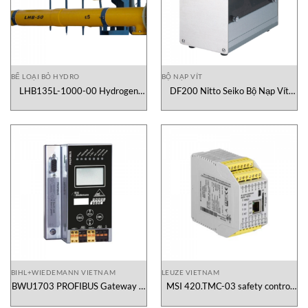
BỂ LOẠI BỎ HYDRO
BỘ NẠP VÍT
LHB135L-1000-00 Hydrogen
DF200 Nitto Seiko Bộ Nạp Vít
Removal Tank WUHAN XINGDA
Kiểu Đĩa
BIHL+WIEDEMANN VIETNAM
LEUZE VIETNAM
BWU1703 PROFIBUS Gateway in
MSI 420.TMC-03 safety control
Stainless Steel Bihl+Wiedemann
Leuze