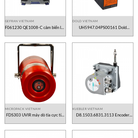
GEFRAN VIETNAM
DOLD VIETNAM
F061230 QE1008-C cảm biến lực
UH5947.04PS00161 Dold
Gefran
Vietnam
MICROPACK VIETNAM
KUEBLER VIETNAM
FDS303 UVIR máy dò tia cực tím
D8.1503.6831.3113 Encoder
Micropack
Kuebler