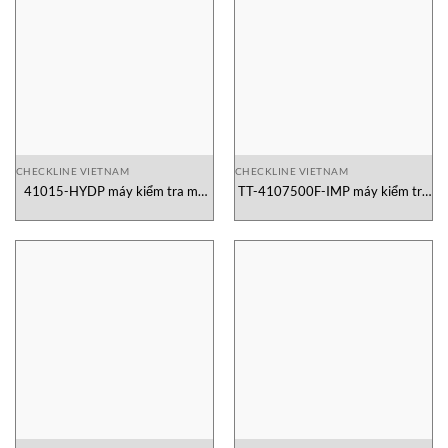
CHECKLINE VIETNAM
CHECKLINE VIETNAM
41015-HYDP máy kiểm tra mô
TT-4107500F-IMP máy kiểm tra
men xoắn
lực