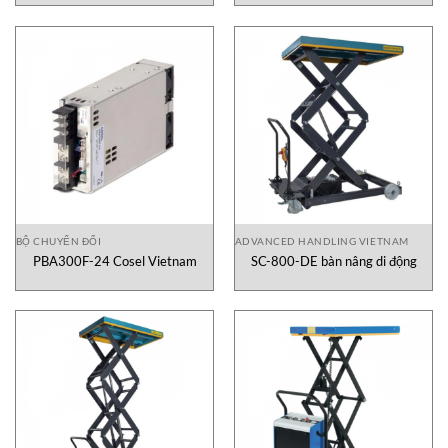
BỘ CHUYỂN ĐỔI
ADVANCED HANDLING VIETNAM
PBA300F-24 Cosel Vietnam
SC-800-DE bàn nâng di động