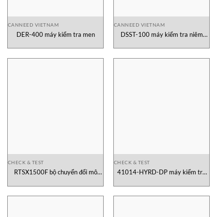
CANNEED VIETNAM
CANNEED VIETNAM
DER-400 máy kiểm tra men
DSST-100 máy kiểm tra niêm
phong Canneed
CHECK & TEST
CHECK & TEST
RTSX1500F bộ chuyển đổi mô
41014-HYRD-DP máy kiểm tra
men xoắn Mountz
mô men xoắn