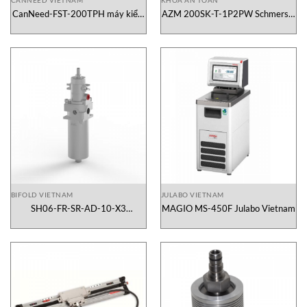
CanNeed-FST-200TPH máy kiểm
AZM 200SK-T-1P2PW Schmersal
tra bọt
Vietnam
BIFOLD VIETNAM
JULABO VIETNAM
SH06-FR-SR-AD-10-X3
MAGIO MS-450F Julabo Vietnam
Regulator Bifold