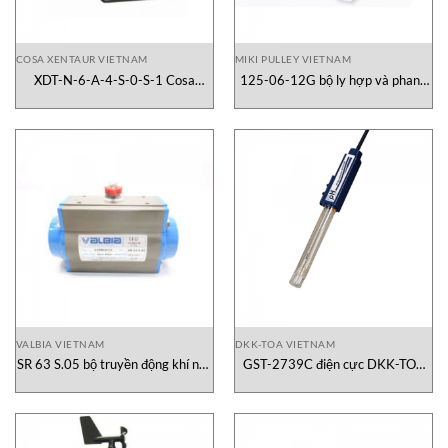
COSA XENTAUR VIETNAM
MIKI PULLEY VIETNAM
XDT-N-6-A-4-S-0-S-1 Cosa
125-06-12G bộ ly hợp và phanh
Xentaur
Miki Pulley
VALBIA VIETNAM
DKK-TOA VIETNAM
SR 63 S.05 bộ truyền động khí nén
GST-2739C điện cực DKK-TOA
Valbia
pH