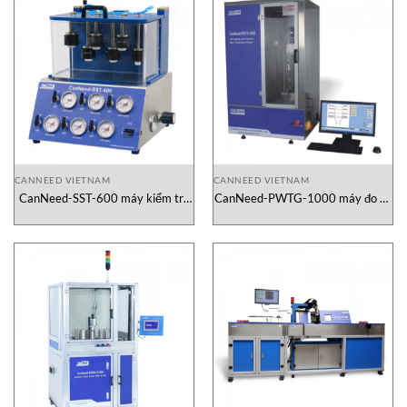
CANNEED VIETNAM
CANNEED VIETNAM
CanNeed-SST-600 máy kiểm tra
CanNeed-PWTG-1000 máy đo độ
niêm phong an toàn Canneed
dày thành chai Canneed Vietnam
Vietnam