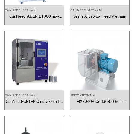
CANNEED VIETNAM
CANNEED VIETNAM
CanNeed-ADER-E1000 máy
Seam-X-Lab Canneed Vietnam
đánh giá men kỹ thuật số Canneed
Vietnam
CANNEED VIETNAM
REITZ VIETNAM
CanNeed-CBT-400 máy kiểm tra
MXE040-006330-00 Reitz
khóa đáy lon Canneed Vietnam
Vietnam