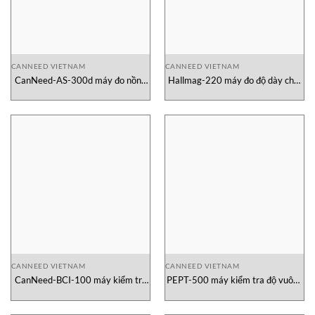
CANNEED VIETNAM
CANNEED VIETNAM
CanNeed-AS-300d máy đo nồng
Hallmag-220 máy đo độ dày chai
độ CO2 trong chai
từ tính
CANNEED VIETNAM
CANNEED VIETNAM
CanNeed-BCI-100 máy kiểm tra
PEPT-500 máy kiểm tra độ vuông
nắp chai
góc cho chai PET