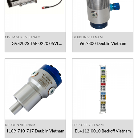
GIVI MISURE VIETNAM
DEUBLIN VIETNAM
GVS202S T5E 0220 05VL
962-800 Deublin Vietnam
M0.5/S CG1 ZERO 20mm
RIGHT/Dx
DEUBLIN VIETNAM
BECKOFF VIETNAM
1109-710-717 Deublin Vietnam
EL4112-0010 Beckoff Vietnam