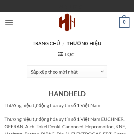
Bỏ
PARTLISTS
qua
nội
0
dung
TRANG CHỦ
/
THƯƠNG HIỆU
LỌC
HANDHELD
Thương hiệu tự động hóa uy tín số 1 Việt Nam
Thương hiệu tự động hóa uy tín số 1 Việt Nam EUCHNER,
GEFRAN, Aichi Tokei Denki, Cannneed, Hepcomotion, KNF,
Neeltran, Proton, RIPAC, Din.Al, ELEKTROGAS, FPZ, Gazex, ,