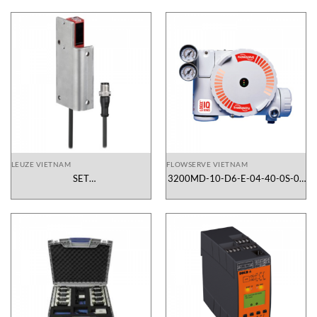
LEUZE VIETNAM
FLOWSERVE VIETNAM
SET
3200MD-10-D6-E-04-40-0S-0F
HT3CIX4P200M12BTX003M572
bộ định vị kỹ thuật số Flowserve
Leuze