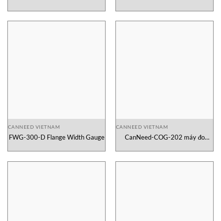
dày chai từ tính
lường tự động
CANNEED VIETNAM
CANNEED VIETNAM
FWG-300-D Flange Width Gauge
CanNeed-COG-202 máy đo
đường kính