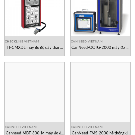
CHECKLINE VIETNAM
CANNEED VIETNAM
TI-CMXDL máy đo độ dày thành
CanNeed-OCTG-2000 máy đo độ
chai siêu âm
dày lớp phủ
CANNEED VIETNAM
CANNEED VIETNAM
Canneed-MBT-300-M máy đo độ
CanNeed-FMS-2000 hệ thống đo