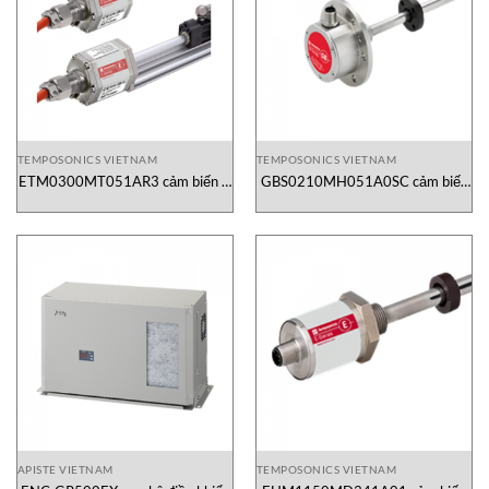
TEMPOSONICS VIETNAM
TEMPOSONICS VIETNAM
ETM0300MT051AR3 cảm biến vị
GBS0210MH051A0SC cảm biến
trí Temposonics
vị trí tuyến tính
APISTE VIETNAM
TEMPOSONICS VIETNAM