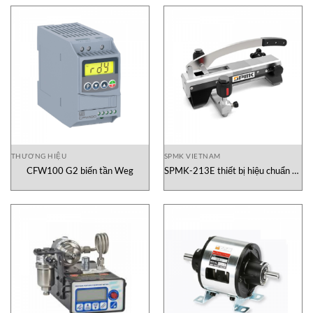
THƯƠNG HIỆU
SPMK VIETNAM
CFW100 G2 biến tần Weg
SPMK-213E thiết bị hiệu chuẩn áp
suất SPMK