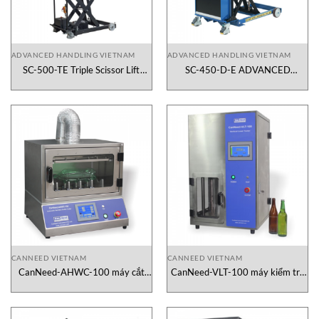
ADVANCED HANDLING VIETNAM
ADVANCED HANDLING VIETNAM
SC-500-TE Triple Scissor Lift
SC-450-D-E ADVANCED
Table 500kg
HANDLING Vietnam
CANNEED VIETNAM
CANNEED VIETNAM
CanNeed-AHWC-100 máy cắt
CanNeed-VLT-100 máy kiểm tra
chai tự động Canneed Vietnam
tải trọng thẳng đứng Canneed
Vietnam