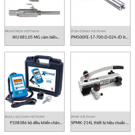
PROXITRON VIETNAM
ITOH DENKI VIETNAM
IKU 881.05 MG cảm biến
PM500FE‐17‐700‐D‐024‐JD Itoh
Proxitron
Denki
IDEAL VACUUM VIETNAM
SPMK VIETNAM
P108386 bộ điều khiển chân
SPMK-214L thiết bị hiệu chuẩn áp
không Ideal Vacuum
suất SPMK