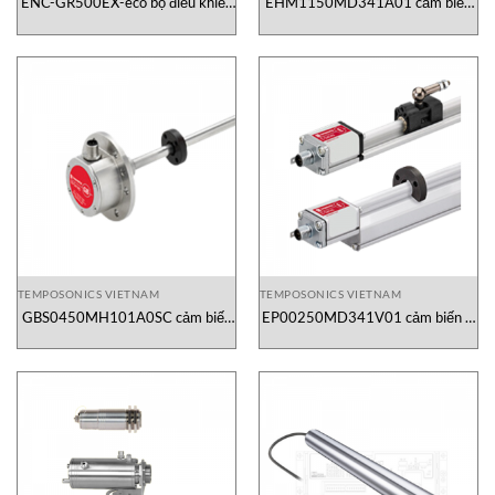
ENC-GR500EX-eco bộ điều khiển
EHM1150MD341A01 cảm biến
làm mát Apiste
vị trí Temposonics
TEMPOSONICS VIETNAM
TEMPOSONICS VIETNAM
GBS0450MH101A0SC cảm biến
EP00250MD341V01 cảm biến vị
vị trí Temposonics
trí Temposonics