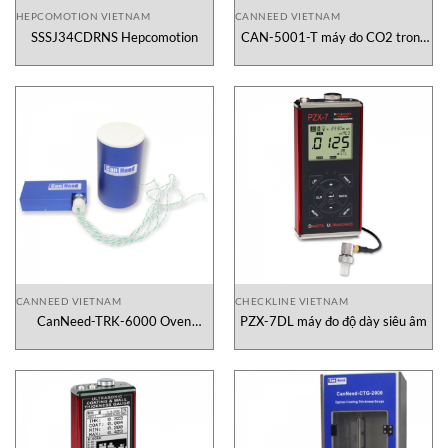
HEPCOMOTION VIETNAM
CANNEED VIETNAM
SSSJ34CDRNS Hepcomotion
CAN-5001-T máy đo CO2 trong
chai Canneed
CANNEED VIETNAM
CHECKLINE VIETNAM
CanNeed-TRK-6000 Oven
PZX-7DL máy đo độ dày siêu âm
Temperature Tracker