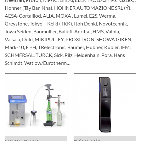
Hohner (Tây Ban Nha), HOHNER AUTOMAZIONE SRL (Ý),
AESA-Cortaillod, ALIA, MOXA , Lumel, E2S, Werma,
Greystone, Tokyo – Keiki (TKK), Itoh Denki, Novotechnik,
Towa Seiden, Baumulller, Balluff, Anritsu, HMS, Valbia,
Vaisala, Dold, MIKIPULLEY, PROXITRON, SHOWA GIKEN,
Mark-10, E +H, TRelectronic, Baumer, Hubner, Kubler, IFM,
SCHMERSAL, TURCK, Sick, Pilz, Heidenhain, Pora, Hans
Schimdt, Watlow/Eurotherm…
CANNEED VIETNAM
KHÓA AN TOÀN