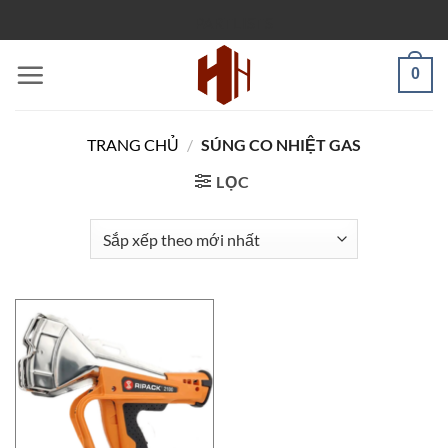
Bỏ
PARTLISTS
qua
nội
0
dung
TRANG CHỦ
/
SÚNG CO NHIỆT GAS
LỌC