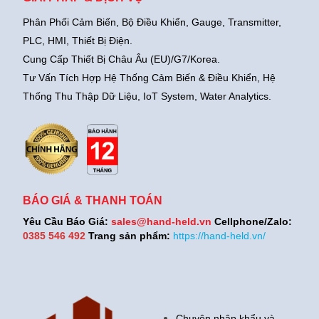
Phân Phối Cảm Biến, Bộ Điều Khiển, Gauge,
Transmitter,
PLC, HMI, Thiết Bị Điện.
Cung Cấp Thiết Bị Châu Âu (EU)/G7/Korea.
Tư Vấn Tích Hợp Hệ Thống Cảm Biến & Điều Khiển, Hệ
Thống Thu Thập Dữ Liệu, IoT System, Water Analytics.
BÁO GIÁ & THANH TOÁN
Yêu Cầu Báo Giá:
sales@hand-held.vn
Cellphone/Zalo:
0385 546 492
Trang sản phẩm:
https://hand-held.vn/
Chuyên nhập khẩu và