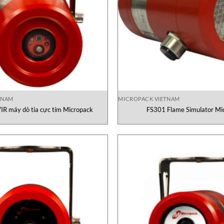
TNAM
MICROPACK VIETNAM
R máy dò tia cực tím Micropack
FS301 Flame Simulator Mi