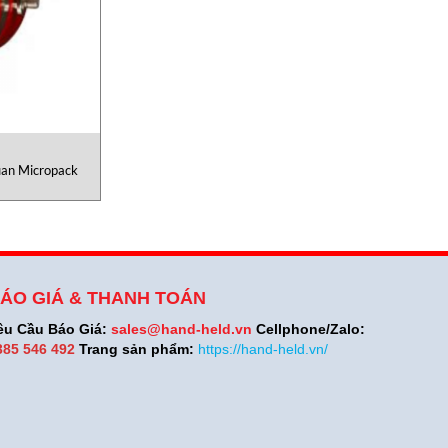
uan Micropack
ÁO GIÁ & THANH TOÁN
êu Cầu Báo Giá:
sales@hand-held.vn
Cellphone/Zalo:
385 546 492
Trang sản phẩm:
https://hand-held.vn/