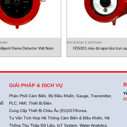
TNAM
MICROPACK VIETNAM
lligent Flame Detector Việt Nam
FDS301 máy dò ngọn lửa trực q
B
GIẢI PHÁP & DỊCH VỤ
Y
Phân Phối Cảm Biến, Bộ Điều Khiển, Gauge,
Transmitter,
0
hố
PLC, HMI, Thiết Bị Điện.
Cung Cấp Thiết Bị Châu Âu (EU)/G7/Korea.
Tư Vấn Tích Hợp Hệ Thống Cảm Biến & Điều Khiển, Hệ
Thống Thu Thập Dữ Liệu, IoT System, Water Analytics.