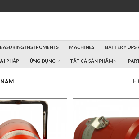
EASURING INSTRUMENTS
MACHINES
BATTERY UPS
IẢI PHÁP
ỨNG DỤNG
TẤT CẢ SẢN PHẨM
PART
Hiể
TNAM