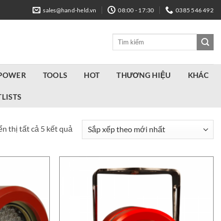
sales@hand-held.vn
08:00 - 17:30
0385 546 492
Tìm
kiếm:
 POWER
TOOLS
HOT
THƯƠNG HIỆU
KHÁC
LISTS
Đã
n thị tất cả 5 kết quả
sắp
xếp
theo
mới
nhất