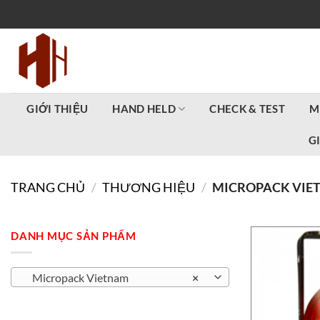
Bỏ
PARTLISTS
qua
nội
dung
GIỚI THIỆU
HAND HELD
CHECK & TEST
M
G
TRANG CHỦ
/
THƯƠNG HIỆU
/
MICROPACK VIE
DANH MỤC SẢN PHẨM
Micropack Vietnam
×