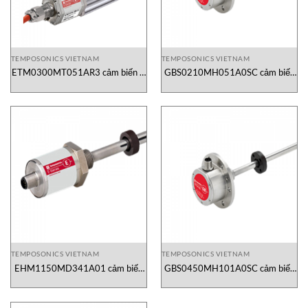
TEMPOSONICS VIETNAM
TEMPOSONICS VIETNAM
ETM0300MT051AR3 cảm biến vị
GBS0210MH051A0SC cảm biến
trí Temposonics
vị trí tuyến tính
TEMPOSONICS VIETNAM
TEMPOSONICS VIETNAM
EHM1150MD341A01 cảm biến
GBS0450MH101A0SC cảm biến
vị trí Temposonics
vị trí Temposonics