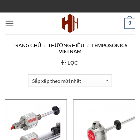
Bỏ
PARTLISTS
qua
nội
0
dung
TRANG CHỦ
/
THƯƠNG HIỆU
/
TEMPOSONICS
VIETNAM
LỌC