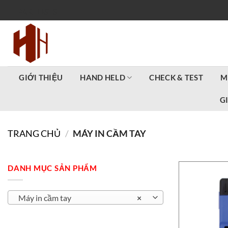
Bỏ
PARTLISTS
qua
nội
dung
GIỚI THIỆU
HAND HELD
CHECK & TEST
M
G
TRANG CHỦ
/
MÁY IN CẦM TAY
DANH MỤC SẢN PHẨM
Máy in cầm tay
×