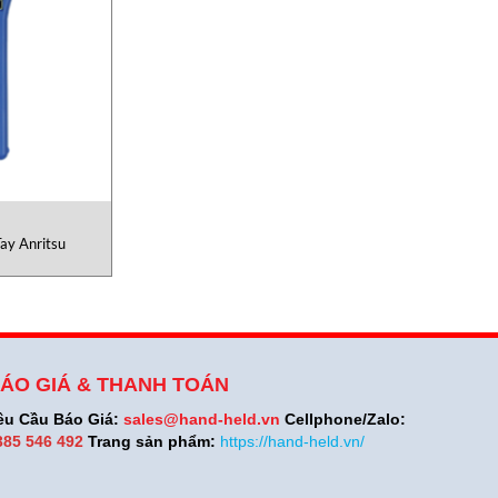
ay Anritsu
ÁO GIÁ & THANH TOÁN
êu Cầu Báo Giá:
sales@hand-held.vn
Cellphone/Zalo:
385 546 492
Trang sản phẩm:
https://hand-held.vn/