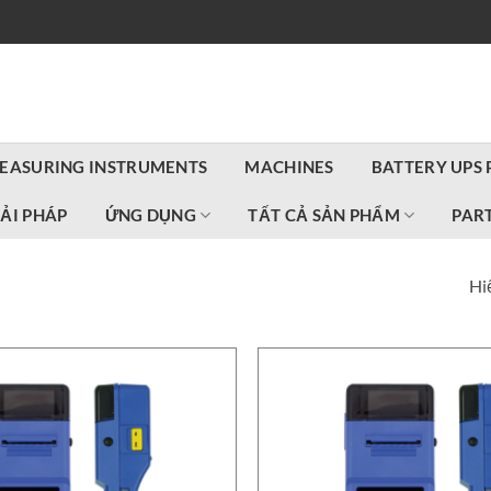
EASURING INSTRUMENTS
MACHINES
BATTERY UPS
IẢI PHÁP
ỨNG DỤNG
TẤT CẢ SẢN PHẨM
PART
Hiể