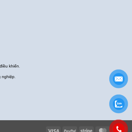
điều khiển.
g nghiệp.
Visa
PayPal
Stripe
MasterCard
Cas