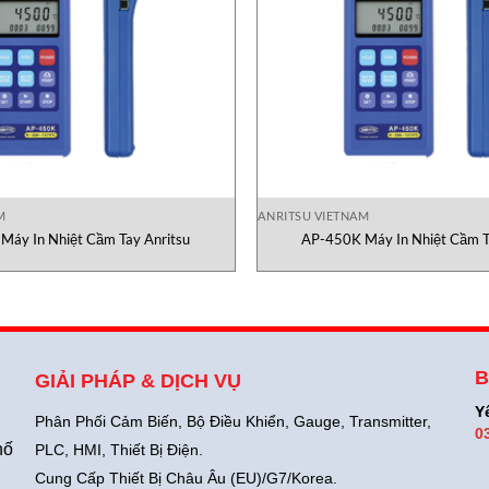
M
ANRITSU VIETNAM
Máy In Nhiệt Cầm Tay Anritsu
AP-450K Máy In Nhiệt Cầm T
B
GIẢI PHÁP & DỊCH VỤ
Y
Phân Phối Cảm Biến, Bộ Điều Khiển, Gauge,
Transmitter,
0
hố
PLC, HMI, Thiết Bị Điện.
Cung Cấp Thiết Bị Châu Âu (EU)/G7/Korea.