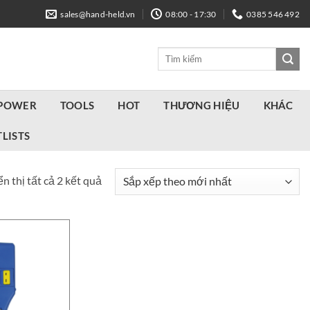
sales@hand-held.vn
08:00 - 17:30
0385 546 492
Tìm
kiếm:
 POWER
TOOLS
HOT
THƯƠNG HIỆU
KHÁC
LISTS
Đã
n thị tất cả 2 kết quả
sắp
xếp
theo
mới
nhất