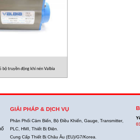
5 bộ truyền động khí nén Valbia
B
GIẢI PHÁP & DỊCH VỤ
Y
Phân Phối Cảm Biến, Bộ Điều Khiển, Gauge,
Transmitter,
0
hố
PLC, HMI, Thiết Bị Điện.
Cung Cấp Thiết Bị Châu Âu (EU)/G7/Korea.