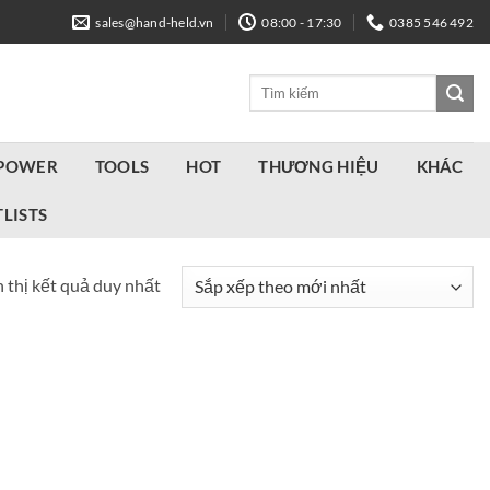
sales@hand-held.vn
08:00 - 17:30
0385 546 492
Tìm
kiếm:
 POWER
TOOLS
HOT
THƯƠNG HIỆU
KHÁC
LISTS
 thị kết quả duy nhất