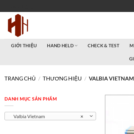
Bỏ
PARTLISTS
qua
nội
dung
GIỚI THIỆU
HAND HELD
CHECK & TEST
M
G
TRANG CHỦ
/
THƯƠNG HIỆU
/
VALBIA VIETNA
DANH MỤC SẢN PHẨM
Valbia Vietnam
×