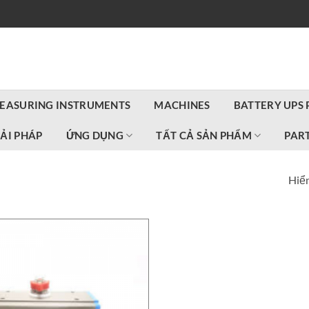
EASURING INSTRUMENTS
MACHINES
BATTERY UPS
IẢI PHÁP
ỨNG DỤNG
TẤT CẢ SẢN PHẨM
PART
Hiển
M