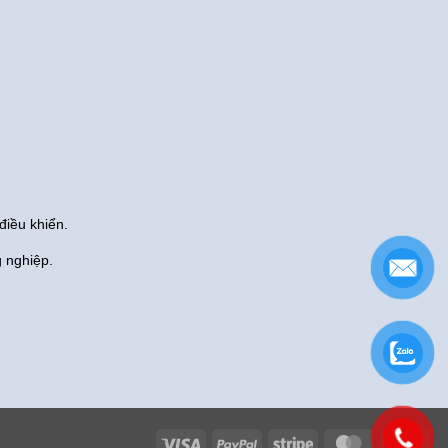
điều khiển.
g nghiệp.
Visa
PayPal
Stripe
MasterCard
Cas