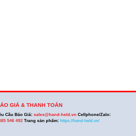
ÁO GIÁ & THANH TOÁN
êu Cầu Báo Giá:
sales@hand-held.vn
Cellphone/Zalo:
385 546 492
Trang sản phẩm:
https://hand-held.vn/