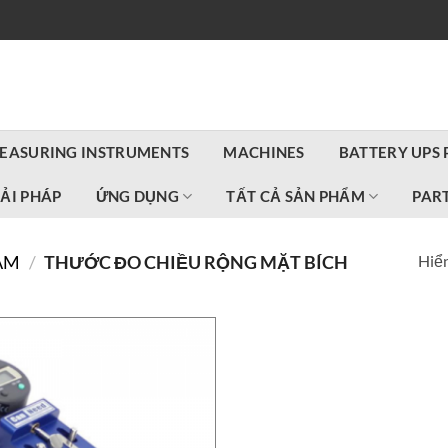
EASURING INSTRUMENTS
MACHINES
BATTERY UPS
IẢI PHÁP
ỨNG DỤNG
TẤT CẢ SẢN PHẨM
PART
Hiển
AM
/
THƯỚC ĐO CHIỀU RỘNG MẶT BÍCH