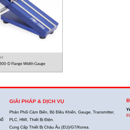
AM
00-D Flange Width Gauge
B
GIẢI PHÁP & DỊCH VỤ
Y
Phân Phối Cảm Biến, Bộ Điều Khiển, Gauge,
Transmitter,
0
hố
PLC, HMI, Thiết Bị Điện.
Cung Cấp Thiết Bị Châu Âu (EU)/G7/Korea.