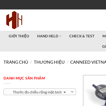
Bỏ
PARTLISTS
qua
nội
dung
GIỚI THIỆU
HAND HELD
CHECK & TEST
M
G
TRANG CHỦ
/
THƯƠNG HIỆU
/
CANNEED VIETN
DANH MỤC SẢN PHẨM
Thước đo chiều rộng mặt bích
×