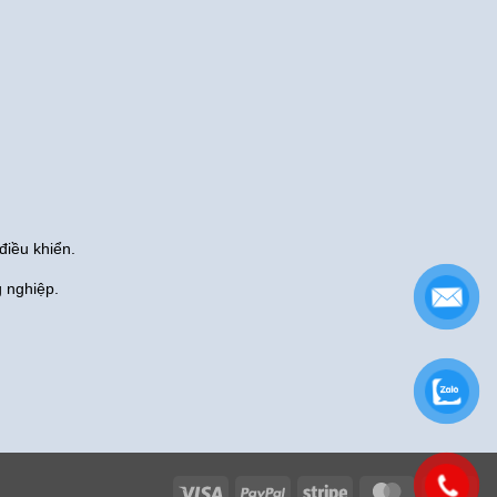
điều khiển.
g nghiệp.
Visa
PayPal
Stripe
MasterCard
Cas