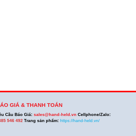
ÁO GIÁ & THANH TOÁN
êu Cầu Báo Giá:
sales@hand-held.vn
Cellphone/Zalo:
385 546 492
Trang sản phẩm:
https://hand-held.vn/