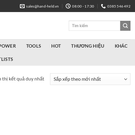
sales@hand-held.vn
08:00 - 17:30
0385 546 492
Tìm
kiếm:
 POWER
TOOLS
HOT
THƯƠNG HIỆU
KHÁC
LISTS
 thị kết quả duy nhất