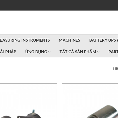
EASURING INSTRUMENTS
MACHINES
BATTERY UPS
IẢI PHÁP
ỨNG DỤNG
TẤT CẢ SẢN PHẨM
PART
Hiể