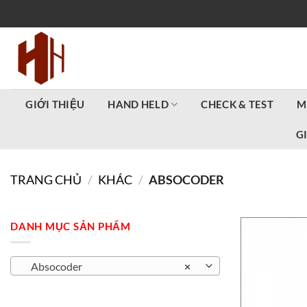
Bỏ
PARTLISTS
qua
nội
dung
GIỚI THIỆU
HAND HELD
CHECK & TEST
M
G
TRANG CHỦ
/
KHÁC
/
ABSOCODER
DANH MỤC SẢN PHẨM
Absocoder
×