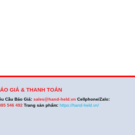
ÁO GIÁ & THANH TOÁN
êu Cầu Báo Giá:
sales@hand-held.vn
Cellphone/Zalo:
385 546 492
Trang sản phẩm:
https://hand-held.vn/