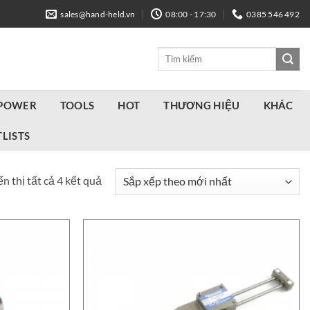
sales@hand-held.vn
08:00 - 17:30
0385 546 492
Tìm
kiếm:
 POWER
TOOLS
HOT
THƯƠNG HIỆU
KHÁC
LISTS
Đã
n thị tất cả 4 kết quả
sắp
xếp
theo
mới
nhất