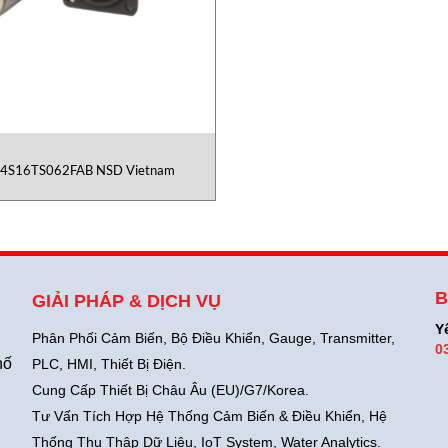
4S16TS062FAB NSD Vietnam
B
GIẢI PHÁP & DỊCH VỤ
Y
Phân Phối Cảm Biến, Bộ Điều Khiển, Gauge,
Transmitter,
0
hố
PLC, HMI, Thiết Bị Điện.
Cung Cấp Thiết Bị Châu Âu (EU)/G7/Korea.
Tư Vấn Tích Hợp Hệ Thống Cảm Biến & Điều Khiển, Hệ
Thống Thu Thập Dữ Liệu, IoT System, Water Analytics.