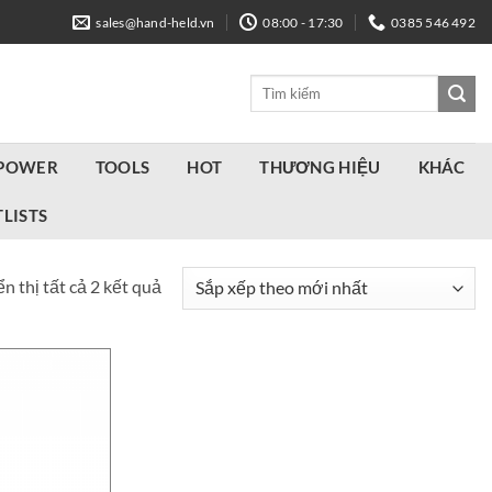
sales@hand-held.vn
08:00 - 17:30
0385 546 492
Tìm
kiếm:
 POWER
TOOLS
HOT
THƯƠNG HIỆU
KHÁC
LISTS
Đã
n thị tất cả 2 kết quả
sắp
xếp
theo
mới
nhất