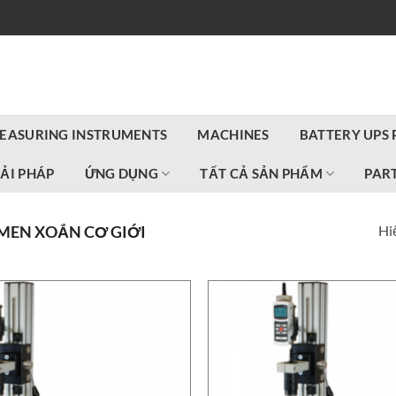
EASURING INSTRUMENTS
MACHINES
BATTERY UPS
IẢI PHÁP
ỨNG DỤNG
TẤT CẢ SẢN PHẨM
PART
Hiể
MEN XOẮN CƠ GIỚI