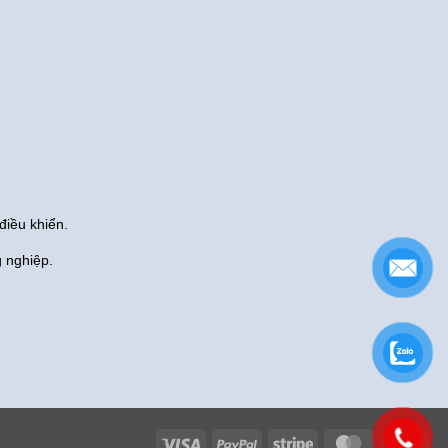
điều khiển.
g nghiệp.
Visa
PayPal
Stripe
MasterCard
Cas