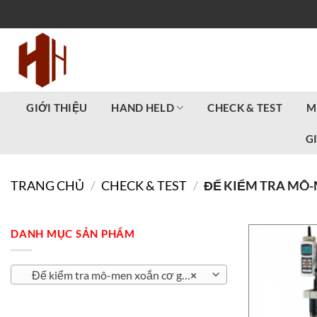
Bỏ
PARTLISTS
qua
nội
dung
GIỚI THIỆU
HAND HELD
CHECK & TEST
M
G
TRANG CHỦ
/
CHECK & TEST
/
ĐẾ KIỂM TRA MÔ-
DANH MỤC SẢN PHẨM
Đế kiểm tra mô-men xoắn cơ giới
×