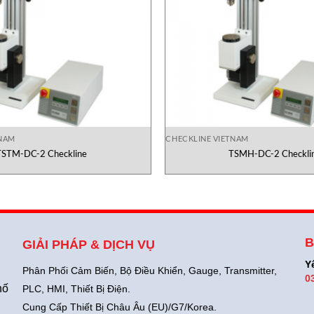
TNAM
CHECKLINE VIETNAM
TSTM-DC-2 Checkline
TSMH-DC-2 Checkli
B
GIẢI PHÁP & DỊCH VỤ
Y
Phân Phối Cảm Biến, Bộ Điều Khiển, Gauge,
Transmitter,
0
hố
PLC, HMI, Thiết Bị Điện.
Cung Cấp Thiết Bị Châu Âu (EU)/G7/Korea.