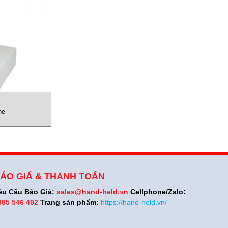
ne
ÁO GIÁ & THANH TOÁN
êu Cầu Báo Giá:
sales@hand-held.vn
Cellphone/Zalo:
385 546 492
Trang sản phẩm:
https://hand-held.vn/