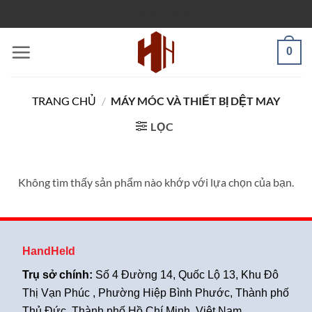
Bỏ
PARTLISTS
qua
nội
0
dung
TRANG CHỦ
/
MÁY MÓC VÀ THIẾT BỊ DỆT MAY
LỌC
Không tìm thấy sản phẩm nào khớp với lựa chọn của bạn.
HandHeld
Trụ sở chính:
Số 4 Đường 14, Quốc Lộ 13, Khu Đô
Thị Vạn Phúc , Phường Hiệp Bình Phước, Thành phố
Thủ Đức, Thành phố Hồ Chí Minh, Việt Nam