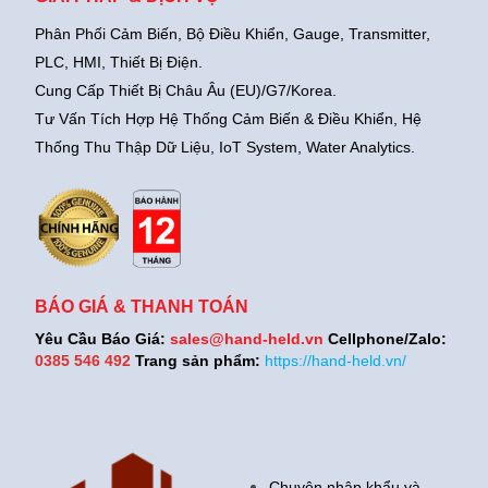
Phân Phối Cảm Biến, Bộ Điều Khiển, Gauge,
Transmitter,
PLC, HMI, Thiết Bị Điện.
Cung Cấp Thiết Bị Châu Âu (EU)/G7/Korea.
Tư Vấn Tích Hợp Hệ Thống Cảm Biến & Điều Khiển, Hệ
Thống Thu Thập Dữ Liệu, IoT System, Water Analytics.
BÁO GIÁ & THANH TOÁN
Yêu Cầu Báo Giá:
sales@hand-held.vn
Cellphone/Zalo:
0385 546 492
Trang sản phẩm:
https://hand-held.vn/
Chuyên nhập khẩu và