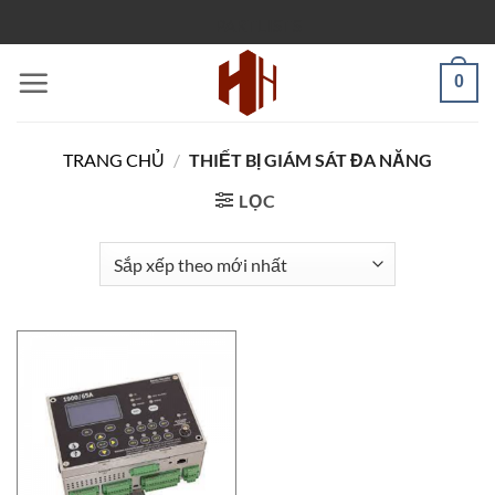
Bỏ
PARTLISTS
qua
nội
0
dung
TRANG CHỦ
/
THIẾT BỊ GIÁM SÁT ĐA NĂNG
LỌC