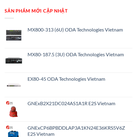
SẢN PHẨM MỚI CẬP NHẬT
MX800-313 (6U) ODA Technologies Vietnam
MX80-187.5 (3U) ODA Technologies Vietnam
EX80-45 ODA Technologies Vietnam
GNExB2X21DC024AS1A1R E2S Vietnam
GNExCP6BPBDDLAP3A1KN24E36KRS5V6Z
E2S Vietnam