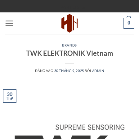
Bỏ
PARTLISTS
qua
nội
0
dung
BRANDS
TWK ELEKTRONIK Vietnam
ĐĂNG VÀO
30 THÁNG 9, 2025
BỞI
ADMIN
30
Th9