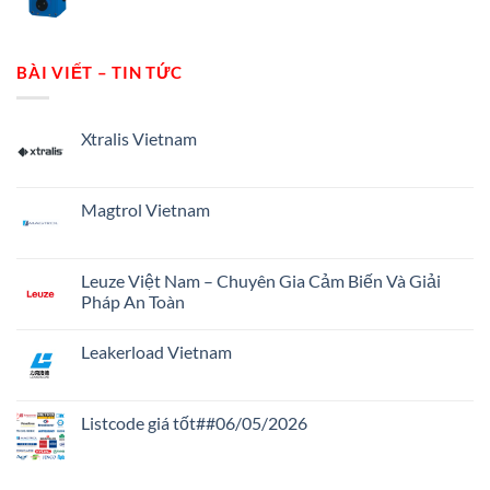
BÀI VIẾT – TIN TỨC
Xtralis Vietnam
Không
có
bình
luận
Magtrol Vietnam
ở
Xtralis
Không
Vietnam
có
bình
luận
Leuze Việt Nam – Chuyên Gia Cảm Biến Và Giải
ở
Pháp An Toàn
Magtrol
Vietnam
Không
có
Leakerload Vietnam
bình
luận
Không
ở
có
Leuze
bình
Việt
luận
Listcode giá tốt##06/05/2026
Nam
ở
–
Leakerload
Không
Chuyên
Vietnam
có
Gia
bình
Cảm
luận