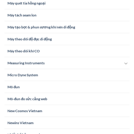
Máy quét tia hồng ngoại
Máy tách seam lon
Máy tạo bọt & phun sương khí nén di động
Máy theo dõi độ đục di động
Máy theo dõi khí CO
Measuring Instruments
Micro Dyne System
Mô đun
Mô-đun đo sức căng web
New Cosmos Vietnam
Newins Vietnam