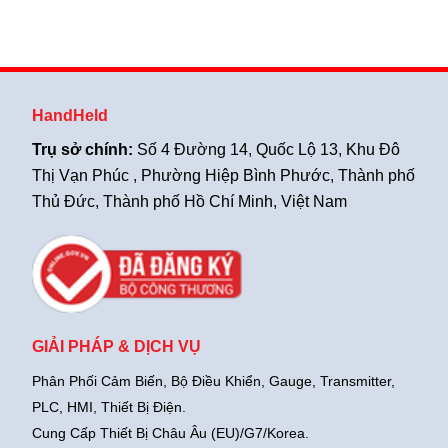
Biến
ở
Và
Listcode
Giải
giá
Pháp
tốt##06/05/2026
An
Toàn
HandHeld
Trụ sở chính:
Số 4 Đường 14, Quốc Lộ 13, Khu Đô
Thị Vạn Phúc , Phường Hiệp Bình Phước, Thành phố
Thủ Đức, Thành phố Hồ Chí Minh, Việt Nam
GIẢI PHÁP & DỊCH VỤ
Phân Phối Cảm Biến, Bộ Điều Khiển, Gauge,
Transmitter,
PLC, HMI, Thiết Bị Điện.
Cung Cấp Thiết Bị Châu Âu (EU)/G7/Korea.