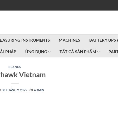
EASURING INSTRUMENTS
MACHINES
BATTERY UPS
IẢI PHÁP
ỨNG DỤNG
TẤT CẢ SẢN PHẨM
PART
BRANDS
rhawk Vietnam
O
30 THÁNG 9, 2025
BỞI
ADMIN