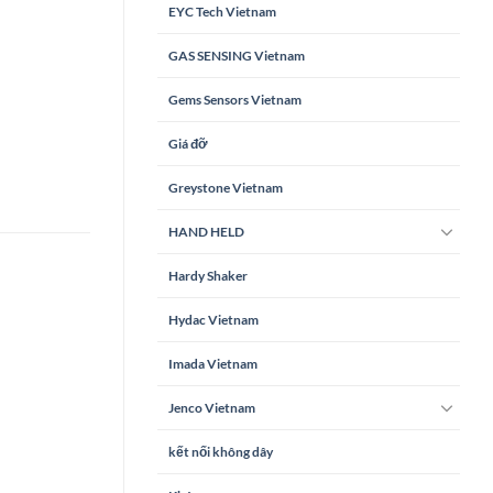
EYC Tech Vietnam
GAS SENSING Vietnam
Gems Sensors Vietnam
Giá đỡ
Greystone Vietnam
HAND HELD
Hardy Shaker
Hydac Vietnam
Imada Vietnam
Jenco Vietnam
kết nối không dây