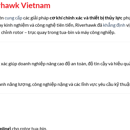
rhawk Vietnam
yên
cung cấp
các giải pháp
cơ khí chính xác và thiết bị thủy lực
phụ
ày kinh nghiệm và công nghệ tiên tiến, Riverhawk đã
khẳng định
vị
ân chỉnh rotor – trục quay trong tua-bin và máy công nghiệp.
h xác giúp doanh nghiệp nâng cao độ an toàn, độ tin cậy và hiệu qu
ành năng lượng, công nghiệp nặng và các lĩnh vực yêu cầu kỹ thuật
pling)
cho rotor tua-bin.