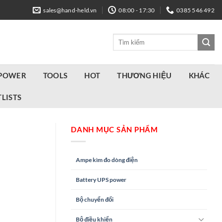
sales@hand-held.vn
08:00 - 17:30
0385 546 492
Tìm
kiếm:
 POWER
TOOLS
HOT
THƯƠNG HIỆU
KHÁC
LISTS
DANH MỤC SẢN PHẨM
Ampe kìm đo dòng điện
Battery UPS power
Bộ chuyển đổi
Bộ điều khiển