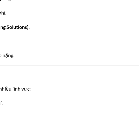
hí.
ng Solutions)
.
p nặng.
hiều lĩnh vực:
í.