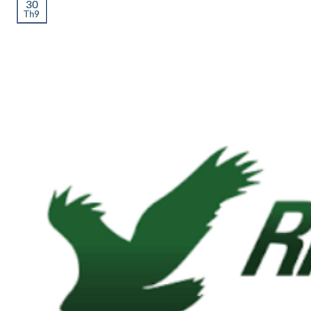
30
Th9