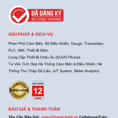
GIẢI PHÁP & DỊCH VỤ
Phân Phối Cảm Biến, Bộ Điều Khiển, Gauge,
Transmitter,
PLC, HMI, Thiết Bị Điện.
Cung Cấp Thiết Bị Châu Âu (EU)/G7/Korea.
Tư Vấn Tích Hợp Hệ Thống Cảm Biến & Điều Khiển, Hệ
Thống Thu Thập Dữ Liệu, IoT System, Water Analytics.
BÁO GIÁ & THANH TOÁN
Yêu Cầu Báo Giá:
sales@hand-held.vn
Cellphone/Zalo: