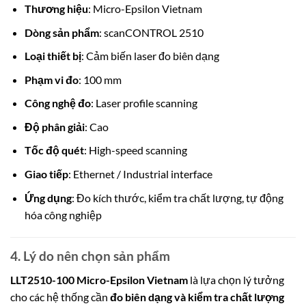
Thương hiệu
:
Micro-Epsilon
Vietnam
Dòng sản phẩm
: scanCONTROL 2510
Loại thiết bị
: Cảm biến laser đo biên dạng
Phạm vi đo
: 100 mm
Công nghệ đo
: Laser profile scanning
Độ phân giải
: Cao
Tốc độ quét
: High-speed scanning
Giao tiếp
: Ethernet / I
ndustr
ial interface
Ứng dụng
: Đo kích thước, kiểm tra chất lượng, tự động
hóa công nghiệp
4. Lý do nên chọn sản phẩm
LLT2510-100 Micro-Epsilon Vietnam
là lựa chọn lý tưởng
cho các hệ thống cần
đo biên dạng và kiểm tra chất lượng