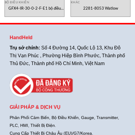
BỘ ĐIỀU KHIỂN
KHÁC
GFX4-IR-30-0-2-F-E1 bộ điều
2281-8053 Watlow
khiển Gefran Vietnam
HandHeld
Trụ sở chính:
Số 4 Đường 14, Quốc Lộ 13, Khu Đô
Thị Vạn Phúc , Phường Hiệp Bình Phước, Thành phố
Thủ Đức, Thành phố Hồ Chí Minh, Việt Nam
GIẢI PHÁP & DỊCH VỤ
Phân Phối Cảm Biến, Bộ Điều Khiển, Gauge,
Transmitter,
PLC, HMI, Thiết Bị Điện.
Cung Cấp Thiết Bị Châu Âu (EU)/G7/Korea.