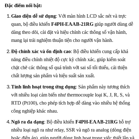
Đặc điểm nổi bật:
Giao diện dễ sử dụng
: Với màn hình LCD sắc nét và trực
quan, bộ điều khiển
F4PH-EAAB-21RG
giúp người dùng dễ
dàng theo dõi, cài đặt và hiệu chỉnh các thông số vận hành,
mang lại trải nghiệm thuận tiện cho người vận hành.
Độ chính xác và ổn định cao
: Bộ điều khiển cung cấp khả
năng điều chỉnh nhiệt độ cực kỳ chính xác, giúp kiểm soát
chặt chẽ các thông số quá trình với sai số tối thiểu, cải thiện
chất lượng sản phẩm và hiệu suất sản xuất.
Tính linh hoạt trong ứng dụng
: Sản phẩm này tương thích
với nhiều loại cảm biến như thermocouple loại K, J, R, S, và
RTD (Pt100), cho phép tích hợp dễ dàng vào nhiều hệ thống
công nghiệp khác nhau.
Ngõ ra đa dạng
: Bộ điều khiển
F4PH-EAAB-21RG
hỗ trợ
nhiều loại ngõ ra như relay, SSR và ngõ ra analog (dòng điện
hoặc điện áp), giúp người dùng linh hoạt trong việc thiết lập và