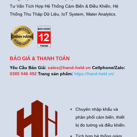
Tư Vấn Tích Hợp Hệ Thống Cảm Biến & Điều Khiển, Hệ
Thống Thu Thập Dữ Liệu, IoT System, Water Analytics.
BÁO GIÁ & THANH TOÁN
Yêu Cầu Báo Giá:
sales@hand-held.vn
Cellphone/Zalo:
0385 546 492
Trang sản phẩm:
https://hand-held.vn/
Chuyên nhập khẩu và
phân phối cảm biến, thiết
bị đo lường và điều khiển.
Tích hợp hệ thống giám