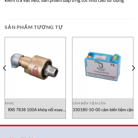
SẢN PHẨM TƯƠNG TỰ
KHÁC
CẢM BIẾN TIỆM CẬN
RXS 7838 100A khớp nối xoay
330180-50-00 cảm biến tiệm cận
Showa Giken