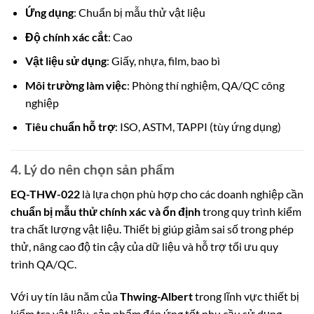
Ứng dụng
: Chuẩn bị mẫu thử vật liệu
Độ chính xác cắt
: Cao
Vật liệu sử dụng
: Giấy, nhựa, film, bao bì
Môi trường làm việc
: Phòng thí nghiệm, QA/QC công
nghiệp
Tiêu chuẩn hỗ trợ
: ISO, ASTM, TAPPI (tùy ứng dụng)
4. Lý do nên chọn sản phẩm
EQ-THW-022
là lựa chọ
n phù hợp cho các doanh nghiệp cần
chuẩn bị mẫu thử chính xác và ổn định
trong quy trình kiểm
tra chất lư
ợng vật liệu. Thiết bị giúp giảm sai số trong phép
thử, nâng cao độ tin cậy của dữ liệu và hỗ trợ tối ưu quy
trình QA/QC.
Với uy tín lâu năm của
Thwing-Albert
trong lĩnh vực thiết bị
kiểm tra vật liệu, sản phẩm đáp ứng tốt nhu cầu sử dụng