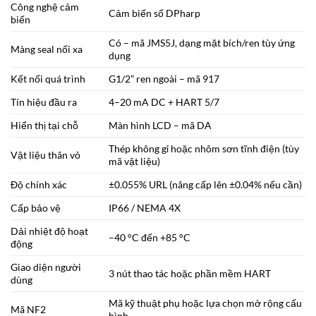
Công nghệ cảm
Cảm biến số DPharp
biến
Có – mã JMS5J, dạng mặt bích/ren tùy ứng
Màng seal nối xa
dụng
Kết nối quá trình
G1/2” ren ngoài – mã 917
Tín hiệu đầu ra
4–20 mA DC + HART 5/7
Hiển thị tại chỗ
Màn hình LCD – mã DA
Thép không gỉ hoặc nhôm sơn tĩnh điện (tùy
Vật liệu thân vỏ
mã vật liệu)
Độ chính xác
±0.055% URL (nâng cấp lên ±0.04% nếu cần)
Cấp bảo vệ
IP66 / NEMA 4X
Dải nhiệt độ hoạt
–40 °C đến +85 °C
động
Giao diện người
3 nút thao tác hoặc phần mềm HART
dùng
Mã kỹ thuật phụ hoặc lựa chọn mở rộng cấu
Mã NF2
hình