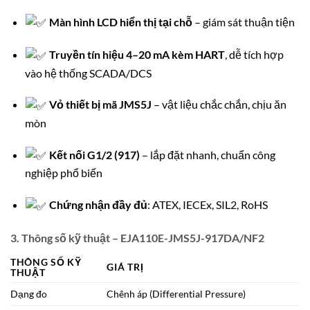
Màn hình LCD hiển thị tại chỗ
– giám sát thuận tiện
Truyền tín hiệu 4–20 mA kèm HART
, dễ tích hợp
vào hệ thống SCADA/DCS
Vỏ thiết bị mã JMS5J
– vật liệu chắc chắn, chịu ăn
mòn
Kết nối G1/2 (917)
– lắp đặt nhanh, chuẩn công
nghiệp phổ biến
Chứng nhận đầy đủ
: ATEX, IECEx, SIL2, RoHS
3. Thông số kỹ thuật – EJA110E-JMS5J-917DA/NF2
THÔNG SỐ KỸ
GIÁ TRỊ
THUẬT
Dạng đo
Chênh áp (Differential Pressure)