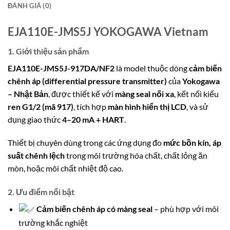
ĐÁNH GIÁ (0)
EJA110E-JMS5J YOKOGAWA Vietnam
1. Giới thiệu sản phẩm
EJA110E-JMS5J-917DA/NF2
là
model
thuộc dòng
cảm biến
chênh áp (differential pressure transmitter)
của
Yokogawa
– Nhật Bản
, được thiết kế với
màng seal nối xa
, kết nối kiểu
ren G1/2 (mã 917)
, tích hợp
màn hình hiển thị LCD
, và sử
dụng giao thức
4–20 mA + HART
.
Thiết bị
chuyên dùng trong các ứng dụng đo
mức bồn kín, áp
suất chênh lệch
trong môi trường hóa chất, chất lỏng ăn
mòn, hoặc môi chất nhiệt độ cao.
2. Ưu điểm nổi bật
Cảm biến chênh áp có màng seal
– phù hợp với môi
trường khắc nghiệt