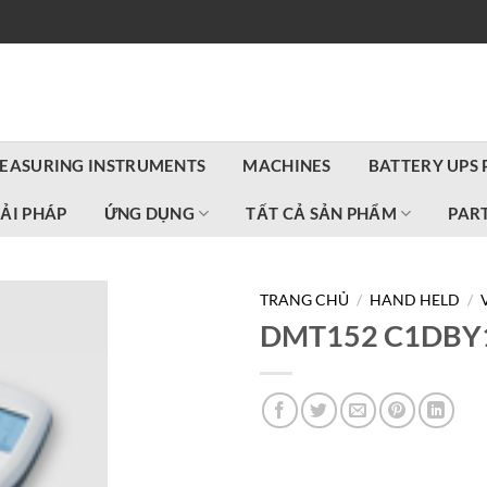
EASURING INSTRUMENTS
MACHINES
BATTERY UPS
IẢI PHÁP
ỨNG DỤNG
TẤT CẢ SẢN PHẨM
PART
TRANG CHỦ
/
HAND HELD
/
DMT152 C1DBY1