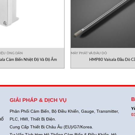
HIỆU ỐNG DẪN
MÁY PHÁT VÀ ĐẦU DÒ
la Cảm Biến Nhiệt Độ Và Độ Ẩm
HMP80 Vaisala Đầu Dò C
B
GIẢI PHÁP & DỊCH VỤ
Y
Phân Phối Cảm Biến, Bộ Điều Khiển, Gauge,
Transmitter,
0
hố
PLC, HMI, Thiết Bị Điện.
Cung Cấp Thiết Bị Châu Âu (EU)/G7/Korea.
Tư Vấn Tích Hợp Hệ Thống Cảm Biến & Điều Khiển, Hệ