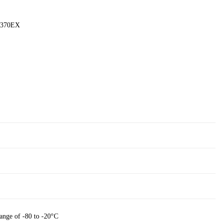
MT370EX
nge of -80 to -20°C