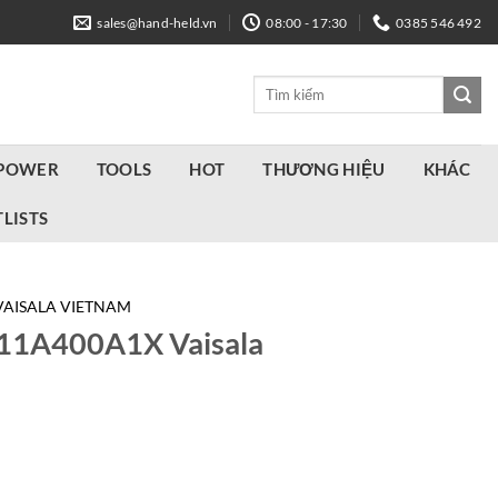
sales@hand-held.vn
08:00 - 17:30
0385 546 492
Tìm
kiếm:
 POWER
TOOLS
HOT
THƯƠNG HIỆU
KHÁC
LISTS
VAISALA VIETNAM
1A400A1X Vaisala