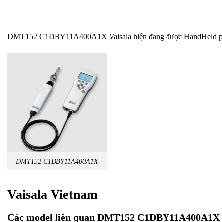
DMT152 C1DBY11A400A1X Vaisala hiện đang được HandHeld phân ph
DMT152 C1DBY11A400A1X
Vaisala Vietnam
Các model liên quan DMT152 C1DBY11A400A1X 