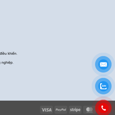
điều khiển.
g nghiệp.
Visa
PayPal
Stripe
MasterCard
Cas