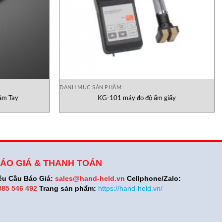
DANH MỤC SẢN PHẨM
ầm Tay
KG-101 máy đo độ ẩm giấy
ÁO GIÁ & THANH TOÁN
êu Cầu Báo Giá:
sales@hand-held.vn
Cellphone/Zalo:
385 546 492
Trang sản phẩm:
https://hand-held.vn/