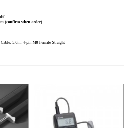
d/f
ppm (confirm when order)
d Cable, 5.0m, 4-pin M8 Female Straight