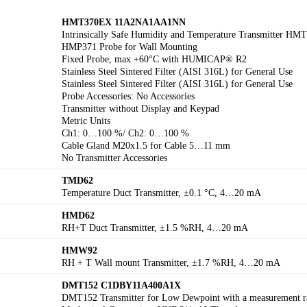
HMT370EX 11A2NA1AA1NN
Intrinsically Safe Humidity and Temperature Transmitter H
HMP371 Probe for Wall Mounting
Fixed Probe, max +60°C with HUMICAP® R2
Stainless Steel Sintered Filter (AISI 316L) for General Use
Stainless Steel Sintered Filter (AISI 316L) for General Use
Probe Accessories: No Accessories
Transmitter without Display and Keypad
Metric Units
Ch1: 0…100 %/ Ch2: 0…100 %
Cable Gland M20x1.5 for Cable 5…11 mm
No Transmitter Accessories
TMD62
Temperature Duct Transmitter, ±0.1 °C, 4…20 mA
HMD62
RH+T Duct Transmitter, ±1.5 %RH, 4…20 mA
HMW92
RH + T Wall mount Transmitter, ±1.7 %RH, 4…20 mA
DMT152 C1DB
Y11A400A1X
DMT152 Transmitter for Low Dewpoint with a measurement ra