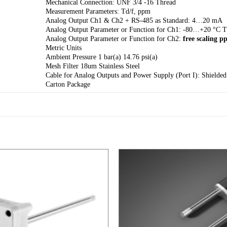
Mechanical Connection: UNF 3/4 -16 Thread
Measurement Parameters: Td/f, ppm
Analog Output Ch1 & Ch2 + RS-485 as Standard: 4…20 mA
Analog Output Parameter or Function for Ch1: -80…+20 °C T
Analog Output Parameter or Function for Ch2:
free scaling 
Metric Units
Ambient Pressure 1 bar(a) 14.76 psi(a)
Mesh Filter 18um Stainless Steel
Cable for Analog Outputs and Power Supply (Port I): Shielde
Carton Package