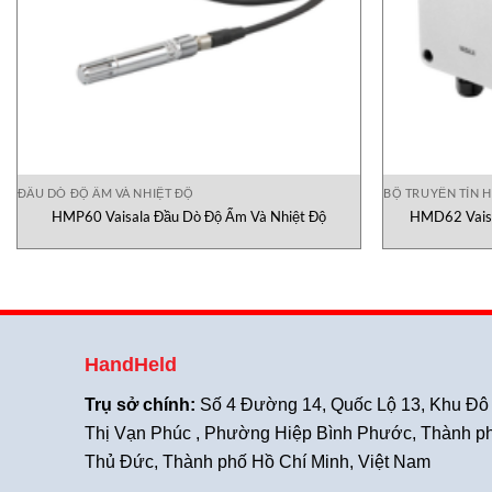
ĐẦU DÒ ĐỘ ẨM VÀ NHIỆT ĐỘ
BỘ TRUYỀN TÍN 
HMP60 Vaisala Đầu Dò Độ Ẩm Và Nhiệt Độ
HMD62 Vaisa
HandHeld
Trụ sở chính:
Số 4 Đường 14, Quốc Lộ 13, Khu Đô
Thị Vạn Phúc , Phường Hiệp Bình Phước, Thành p
Thủ Đức, Thành phố Hồ Chí Minh, Việt Nam