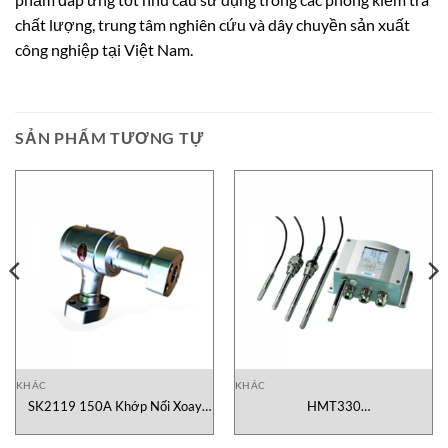
chất lượng, trung tâm nghiên cứu và dây chuyền sản xuất
công nghiệp tại Việt Nam.
SẢN PHẨM TƯƠNG TỰ
KHÁC
KHÁC
SK2119 150A Khớp Nối Xoay
HMT330
Showa Giken
810A121BCAL100A0AAVJAA1
Vaisala