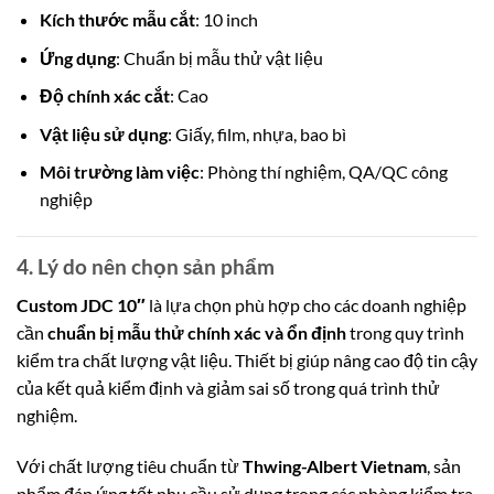
Kích thước mẫu cắt
: 10 inch
Ứng dụng
: Chuẩn bị mẫu thử vật liệu
Độ chính xác cắt
: Cao
Vật liệu sử dụng
: Gi
ấy, film,
nhựa, bao bì
Môi trường làm việc
: Phòng thí nghiệm, QA/QC công
nghiệp
4. Lý do nên chọn sản phẩm
Custom JDC 10″
là lựa chọn phù hợp cho các doanh nghiệp
cần
chuẩn bị mẫu thử chính xác và ổn định
trong quy trình
kiểm tra chất lượng vật liệu. Thiết bị giúp nâng cao độ tin cậy
của kết quả kiểm định và giảm sai số trong quá trình thử
nghiệm.
Với chất lượng tiêu chuẩn từ
Thwing-Albert Vietnam
, sản
phẩm đáp ứng tốt nhu cầu sử dụng trong các phòng kiểm tra