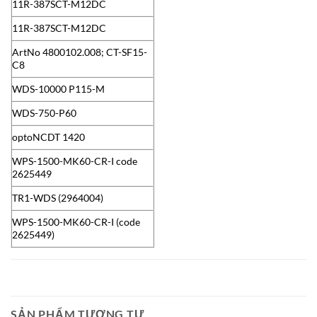
11R-387SCT-M12DC
11R-387SCT-M12DC
ArtNo 4800102.008; CT-SF15-
C8
WDS-10000 P115-M
WDS-750-P60
optoNCDT 1420
WPS-1500-MK60-CR-I code
2625449
TR1-WDS (2964004)
WPS-1500-MK60-CR-I (code
2625449)
SẢN PHẨM TƯƠNG TỰ