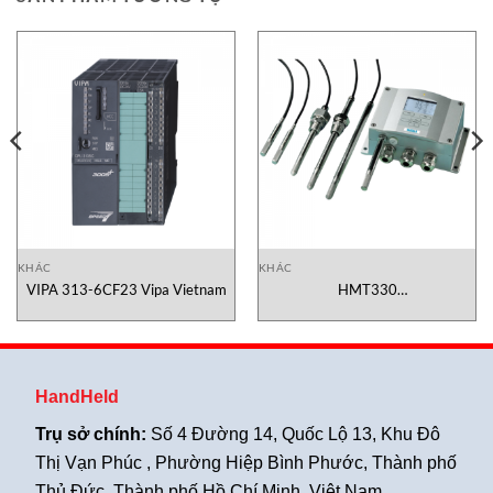
KHÁC
KHÁC
VIPA 313-6CF23 Vipa Vietnam
HMT330
810B001XCAX100A01CNBAA1
Vaisala
HandHeld
Trụ sở chính:
Số 4 Đường 14, Quốc Lộ 13, Khu Đô
Thị Vạn Phúc , Phường Hiệp Bình Phước, Thành phố
Thủ Đức, Thành phố Hồ Chí Minh, Việt Nam