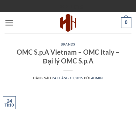
Bỏ
PARTLISTS
qua
nội
0
dung
BRANDS
OMC S.p.A Vietnam – OMC Italy –
Đại lý OMC S.p.A
ĐĂNG VÀO
24 THÁNG 10, 2025
BỞI
ADMIN
24
Th10