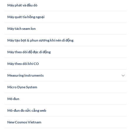
Máy phát và đầu dò
Máy quét tia hồng ngoại
Máy tách seam lon
Máy tạo bọt & phun sương khí nén di động
Máy theo dõi độ đục di động
Máy theo dõi khí CO
Measuring Instruments
Micro Dyne System
Mô đun
Mô-đun đo sức căng web
New Cosmos Vietnam