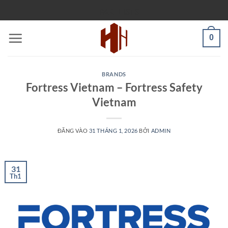
Bỏ
PARTLISTS
qua
nội
0
dung
BRANDS
Fortress Vietnam – Fortress Safety
Vietnam
ĐĂNG VÀO
31 THÁNG 1, 2026
BỞI
ADMIN
31
Th1