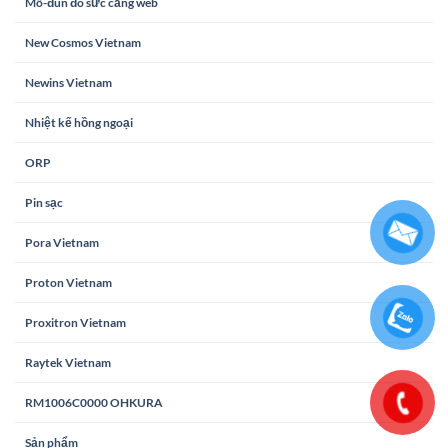
Mô-đun đo sức căng web
New Cosmos Vietnam
Newins Vietnam
Nhiệt kế hồng ngoại
ORP
Pin sạc
Pora Vietnam
Proton Vietnam
Proxitron Vietnam
Raytek Vietnam
RM1006C0000 OHKURA
Sản phẩm