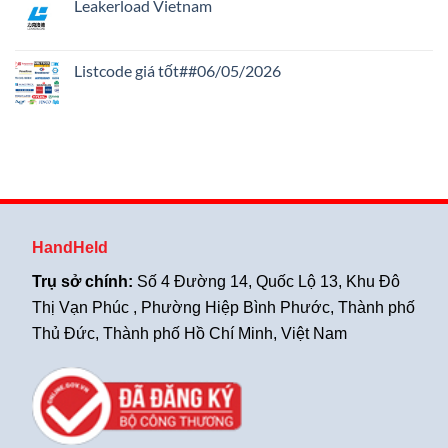
Leakerload Vietnam
bình
luận
Không
ở
có
Leuze
bình
Việt
luận
Listcode giá tốt##06/05/2026
Nam
ở
–
Leakerload
Không
Chuyên
Vietnam
có
Gia
bình
Cảm
luận
Biến
ở
Và
Listcode
Giải
giá
Pháp
tốt##06/05/2026
An
Toàn
HandHeld
Trụ sở chính:
Số 4 Đường 14, Quốc Lộ 13, Khu Đô
Thị Vạn Phúc , Phường Hiệp Bình Phước, Thành phố
Thủ Đức, Thành phố Hồ Chí Minh, Việt Nam