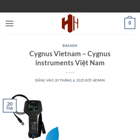
Bỏ
PARTLISTS
qua
nội
0
dung
BRANDS
Cygnus Vietnam – Cygnus
instruments Việt Nam
ĐĂNG VÀO
20 THÁNG 6, 2025
BỞI
ADMIN
20
Th6