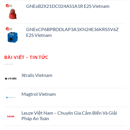
GNExB2X21DC024AS1A1R E2S Vietnam
GNExCP6BPBDDLAP3A1KN24E36KRS5V6Z
E2S Vietnam
BÀI VIẾT – TIN TỨC
Xtralis Vietnam
Không
có
bình
luận
Magtrol Vietnam
ở
Xtralis
Không
Vietnam
có
bình
luận
Leuze Việt Nam – Chuyên Gia Cảm Biến Và Giải
ở
Pháp An Toàn
Magtrol
Vietnam
Không
có