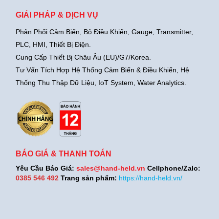
GIẢI PHÁP & DỊCH VỤ
Phân Phối Cảm Biến, Bộ Điều Khiển, Gauge,
Transmitter,
PLC, HMI, Thiết Bị Điện.
Cung Cấp Thiết Bị Châu Âu (EU)/G7/Korea.
Tư Vấn Tích Hợp Hệ Thống Cảm Biến & Điều Khiển, Hệ
Thống Thu Thập Dữ Liệu, IoT System, Water Analytics.
BÁO GIÁ & THANH TOÁN
Yêu Cầu Báo Giá:
sales@hand-held.vn
Cellphone/Zalo:
0385 546 492
Trang sản phẩm:
https://hand-held.vn/