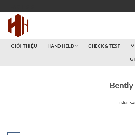
Bỏ
PARTLISTS
qua
nội
dung
GIỚI THIỆU
HAND HELD
CHECK & TEST
M
G
Bently
ĐĂNG V