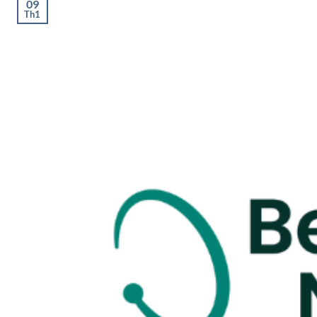
09
Th1