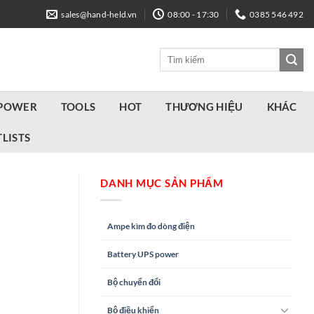
sales@hand-held.vn
08:00 - 17:30
0385 546 492
Tìm
kiếm:
 POWER
TOOLS
HOT
THƯƠNG HIỆU
KHÁC
LISTS
DANH MỤC SẢN PHẨM
Ampe kìm đo dòng điện
Battery UPS power
Bộ chuyển đổi
Bộ điều khiển