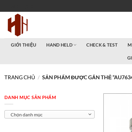
Bỏ
PARTLISTS
qua
nội
dung
GIỚI THIỆU
HAND HELD
CHECK & TEST
M
G
TRANG CHỦ
/
SẢN PHẨM ĐƯỢC GẮN THẺ “AU7634
DANH MỤC SẢN PHẨM
Chọn danh mục