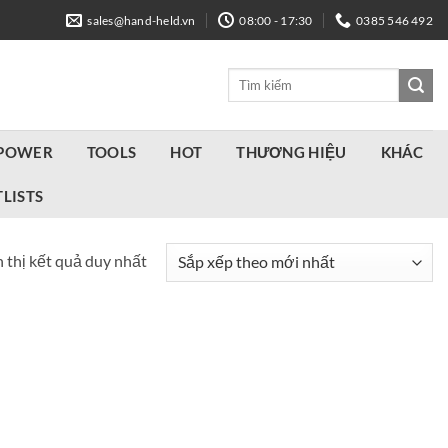
sales@hand-held.vn
08:00 - 17:30
0385 546 492
Tìm
kiếm:
 POWER
TOOLS
HOT
THƯƠNG HIỆU
KHÁC
LISTS
 thị kết quả duy nhất