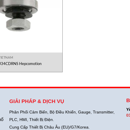
VIETNAM
J34CDRNS Hepcomotion
B
GIẢI PHÁP & DỊCH VỤ
Y
Phân Phối Cảm Biến, Bộ Điều Khiển, Gauge,
Transmitter,
0
hố
PLC, HMI, Thiết Bị Điện.
Cung Cấp Thiết Bị Châu Âu (EU)/G7/Korea.