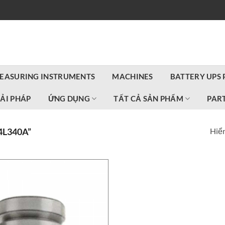
EASURING INSTRUMENTS
MACHINES
BATTERY UPS
IẢI PHÁP
ỨNG DỤNG
TẤT CẢ SẢN PHẨM
PART
Hiển
L340A”