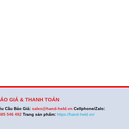
ÁO GIÁ & THANH TOÁN
êu Cầu Báo Giá:
sales@hand-held.vn
Cellphone/Zalo:
385 546 492
Trang sản phẩm:
https://hand-held.vn/