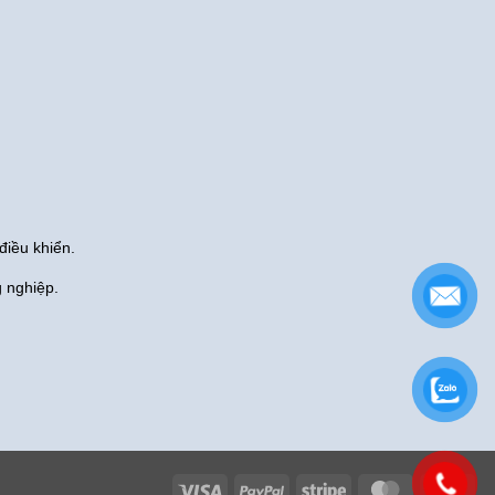
điều khiển.
g nghiệp.
Visa
PayPal
Stripe
MasterCard
Cas